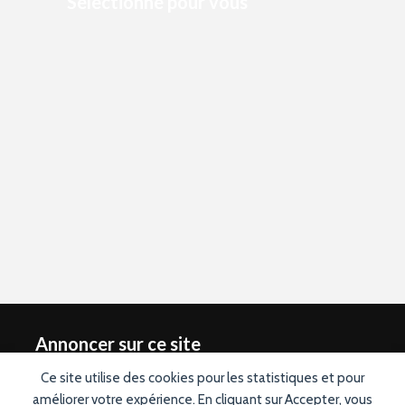
Sélectionné pour vous
Annoncer sur ce site
Ce site utilise des cookies pour les statistiques et pour
Vous souhaitez annoncer sur ce site ? Contactez nous en
améliorer votre expérience. En cliquant sur Accepter, vous
cliquant ici
. Conception graphique du logo réalisée par