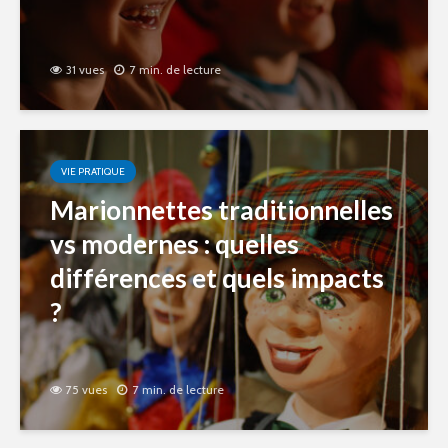
31 vues
7 min. de lecture
VIE PRATIQUE
Marionnettes traditionnelles
vs modernes : quelles
différences et quels impacts
?
75 vues
7 min. de lecture