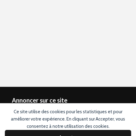
Annoncer sur ce site
Ce site utilise des cookies pour les statistiques et pour
Vous souhaitez annoncer sur ce site ? Contactez nous en
améliorer votre expérience. En cliquant sur Accepter, vous
cliquant ici
. Conception graphique du logo réalisée par
Designevo.com.
consentez à notre utilisation des cookies.