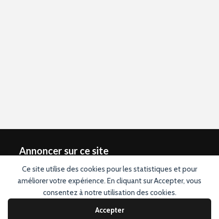
Annoncer sur ce site
Ce site utilise des cookies pour les statistiques et pour
Vous souhaitez annoncer sur ce site ? Contactez nous en
améliorer votre expérience. En cliquant sur Accepter, vous
cliquant ici
. Conception graphique du logo réalisée par
Designevo.com.
consentez à notre utilisation des cookies.
Accepter